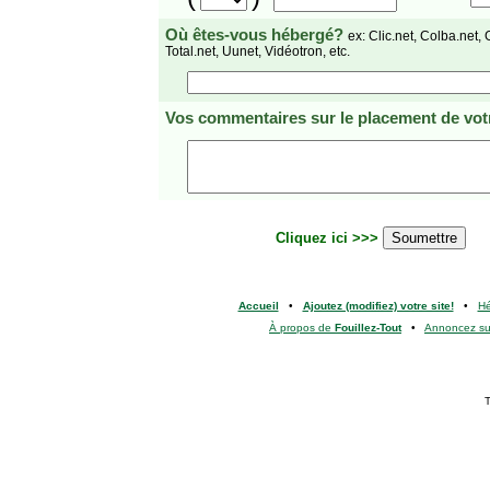
Où êtes-vous hébergé?
ex: Clic.net, Colba.net, 
Total.net, Uunet, Vidéotron, etc.
Vos commentaires
sur le placement de votr
Cliquez ici >>>
Accueil
•
Ajoutez (modifiez) votre site!
•
H
À propos de
Fouillez-Tout
•
Annoncez s
T