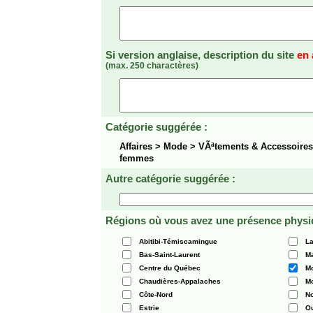
Si version anglaise, description du site
en 
(max. 250 charactères)
Catégorie suggérée :
Affaires > Mode > VÃªtements & Accessoire
femmes
Autre catégorie suggérée :
Régions où vous avez une présence physi
Abitibi-Témiscamingue
La
Bas-Saint-Laurent
Ma
Centre du Québec
Mo
Chaudières-Appalaches
Mo
Côte-Nord
N
Estrie
O