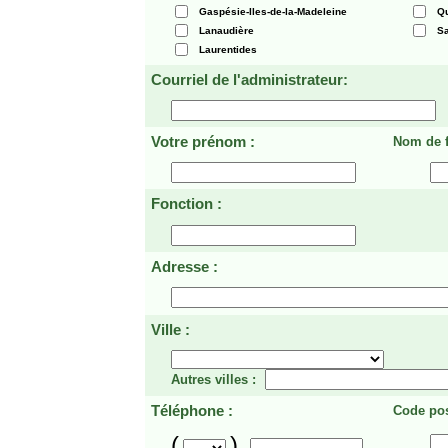
Gaspésie-Iles-de-la-Madeleine
Q
Lanaudière
Sa
Laurentides
Courriel de l'administrateur:
Votre prénom :
Nom de f
Fonction :
Adresse :
Ville :
Autres villes :
Téléphone :
Code pos
(
)