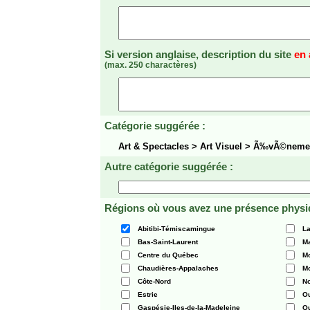
Si version anglaise, description du site
en 
(max. 250 charactères)
Catégorie suggérée :
Art & Spectacles > Art Visuel > Ã‰vÃ©nem
Autre catégorie suggérée :
Régions où vous avez une présence physi
Abitibi-Témiscamingue
La
Bas-Saint-Laurent
Ma
Centre du Québec
Mo
Chaudières-Appalaches
Mo
Côte-Nord
N
Estrie
O
Gaspésie-Iles-de-la-Madeleine
Q