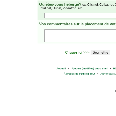
Où êtes-vous hébergé?
ex: Clic.net, Colba.net, 
Total.net, Uunet, Vidéotron, etc.
Vos commentaires
sur le placement de votr
Cliquez ici >>>
Accueil
•
Ajoutez (modifiez) votre site!
•
H
À propos de
Fouillez-Tout
•
Annoncez s
T