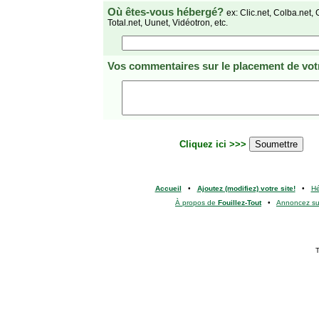
Où êtes-vous hébergé?
ex: Clic.net, Colba.net, 
Total.net, Uunet, Vidéotron, etc.
Vos commentaires
sur le placement de votr
Cliquez ici >>>
Accueil
•
Ajoutez (modifiez) votre site!
•
H
À propos de
Fouillez-Tout
•
Annoncez s
T