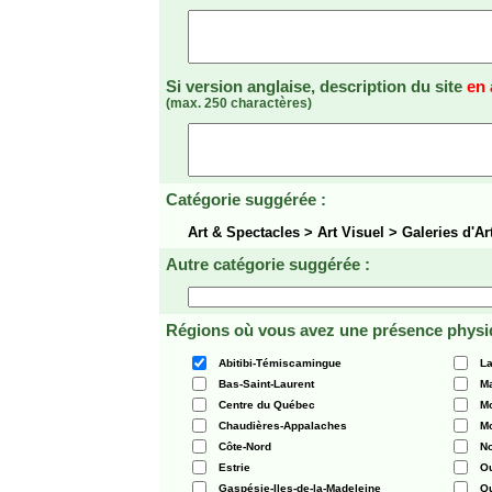
Si version anglaise, description du site
en 
(max. 250 charactères)
Catégorie suggérée :
Art & Spectacles > Art Visuel > Galeries d'Ar
Autre catégorie suggérée :
Régions où vous avez une présence physi
Abitibi-Témiscamingue
La
Bas-Saint-Laurent
Ma
Centre du Québec
Mo
Chaudières-Appalaches
Mo
Côte-Nord
N
Estrie
O
Gaspésie-Iles-de-la-Madeleine
Q