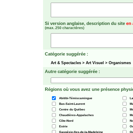
Si version anglaise, description du site
en 
(max. 250 charactères)
Catégorie suggérée :
Art & Spectacles > Art Visuel > Organismes
Autre catégorie suggérée :
Régions où vous avez une présence physi
Abitibi-Témiscamingue
La
Bas-Saint-Laurent
Ma
Centre du Québec
Mo
Chaudières-Appalaches
Mo
Côte-Nord
N
Estrie
O
Gaspésie-Iles-de-la-Madeleine
Q