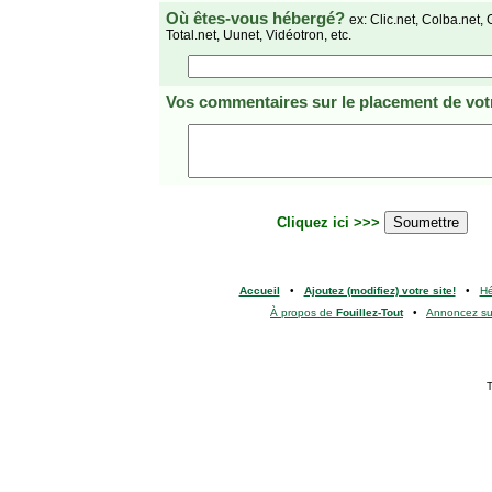
Où êtes-vous hébergé?
ex: Clic.net, Colba.net, 
Total.net, Uunet, Vidéotron, etc.
Vos commentaires
sur le placement de votr
Cliquez ici >>>
Accueil
•
Ajoutez (modifiez) votre site!
•
H
À propos de
Fouillez-Tout
•
Annoncez s
T