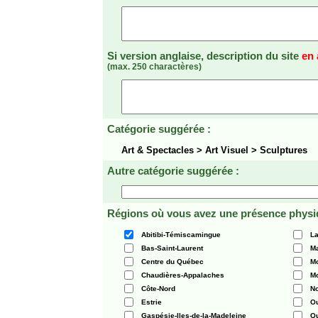
Si version anglaise, description du site
en 
(max. 250 charactères)
Catégorie suggérée :
Art & Spectacles > Art Visuel > Sculptures
Autre catégorie suggérée :
Régions où vous avez une présence physi
Abitibi-Témiscamingue
La
Bas-Saint-Laurent
Ma
Centre du Québec
Mo
Chaudières-Appalaches
Mo
Côte-Nord
N
Estrie
O
Gaspésie-Iles-de-la-Madeleine
Q