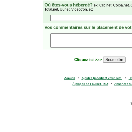
Où êtes-vous hébergé?
ex: Clic.net, Colba.net, 
Total.net, Uunet, Vidéotron, etc.
Vos commentaires
sur le placement de votr
Cliquez ici >>>
Accueil
•
Ajoutez (modifiez) votre site!
•
H
À propos de
Fouillez-Tout
•
Annoncez s
T