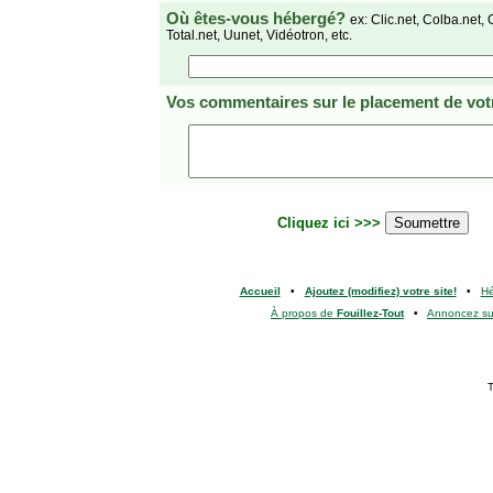
Où êtes-vous hébergé?
ex: Clic.net, Colba.net, 
Total.net, Uunet, Vidéotron, etc.
Vos commentaires
sur le placement de votr
Cliquez ici >>>
Accueil
•
Ajoutez (modifiez) votre site!
•
H
À propos de
Fouillez-Tout
•
Annoncez s
T