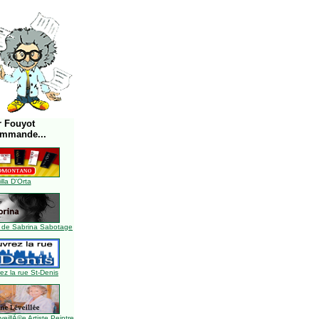
r Fouyot
ommande...
illa D'Orta
 de Sabrina Sabotage
z la rue St-Denis
illÃ©e Artiste Peintre