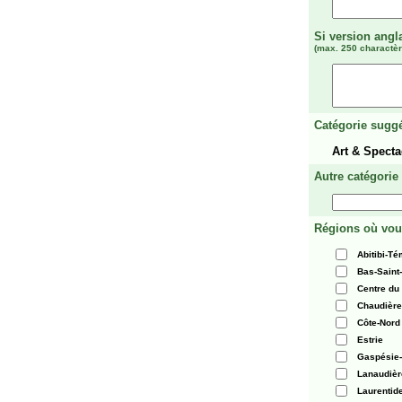
Si version angl
(max. 250 charactèr
Catégorie suggé
Art & Spec
Autre catégorie
Régions où vou
Abitibi-T
Bas-Saint
Centre du
Chaudièr
Côte-Nord
Estrie
Gaspésie-
Lanaudièr
Laurentid