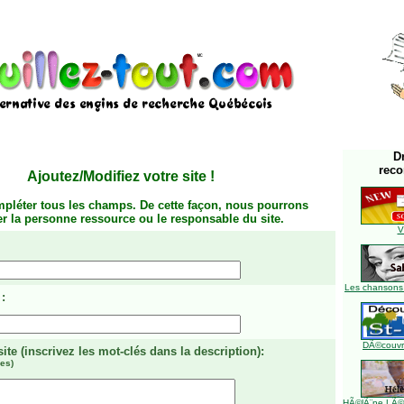
D
rec
Ajoutez/Modifiez votre site
!
mpléter tous les champs. De cette façon, nous pourrons
ier la personne ressource ou le responsable du site.
V
Les chansons
:
DÃ©couvre
site
(inscrivez les mot-clés dans la description)
:
es)
HÃ©lÃ¨ne LÃ©ve