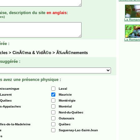
aise, description du site
en anglais
:
es)
La Romanc
La Romanc
rée :
tacles > CinÃ©ma & VidÃ©o > Ã‰vÃ©nements
 suggérée :
s avez une présence physique :
émiscamingue
Laval
-Laurent
Mauricie
 Québec
Montérégie
es-Appalaches
Montréal
Nord-du-Québec
Outaouais
Iles-de-la-Madeleine
Québec
e
Saguenay-Lac-Saint-Jean
es