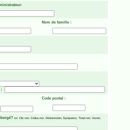
ministrateur:
Nom de famille :
 :
Code postal :
ébergé?
ex: Clic.net, Colba.net, Globetrotter, Sympatico, Total.net, Uunet,