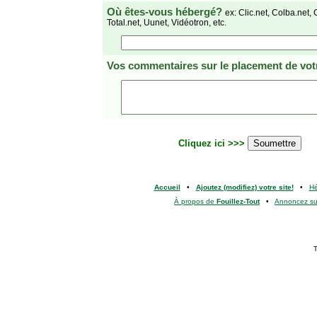
Où êtes-vous hébergé?
ex: Clic.net, Colba.net, 
Total.net, Uunet, Vidéotron, etc.
Vos commentaires
sur le placement de votr
Cliquez ici >>>
Accueil
•
Ajoutez (modifiez) votre site!
•
H
À propos de
Fouillez-Tout
•
Annoncez s
T