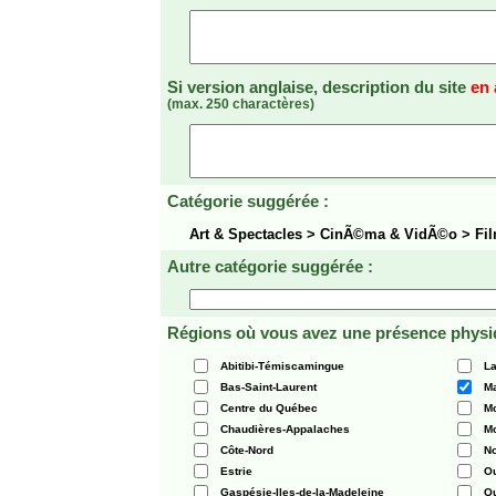
Si version anglaise, description du site
en 
(max. 250 charactères)
Catégorie suggérée :
Art & Spectacles > CinÃ©ma & VidÃ©o > Fi
Autre catégorie suggérée :
Régions où vous avez une présence physi
Abitibi-Témiscamingue
La
Bas-Saint-Laurent
Ma
Centre du Québec
Mo
Chaudières-Appalaches
Mo
Côte-Nord
N
Estrie
O
Gaspésie-Iles-de-la-Madeleine
Q