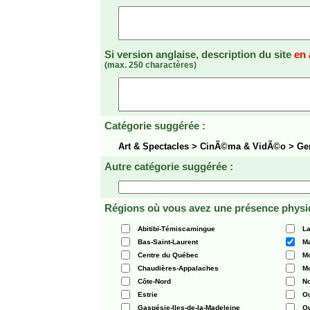
Si version anglaise, description du site
en 
(max. 250 charactères)
Catégorie suggérée :
Art & Spectacles > CinÃ©ma & VidÃ©o > G
Autre catégorie suggérée :
Régions où vous avez une présence physi
Abitibi-Témiscamingue
La
Bas-Saint-Laurent
Ma
Centre du Québec
Mo
Chaudières-Appalaches
Mo
Côte-Nord
N
Estrie
O
Gaspésie-Iles-de-la-Madeleine
Q