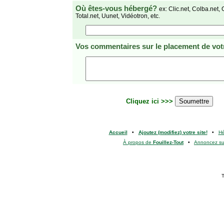
Où êtes-vous hébergé?
ex: Clic.net, Colba.net, 
Total.net, Uunet, Vidéotron, etc.
Vos commentaires
sur le placement de votr
Cliquez ici >>>
Accueil
•
Ajoutez (modifiez) votre site!
•
H
À propos de
Fouillez-Tout
•
Annoncez s
T