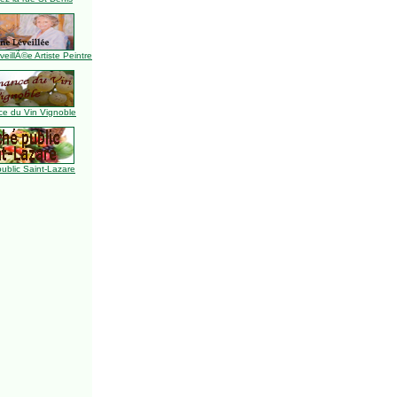
illÃ©e Artiste Peintre
e du Vin Vignoble
ublic Saint-Lazare