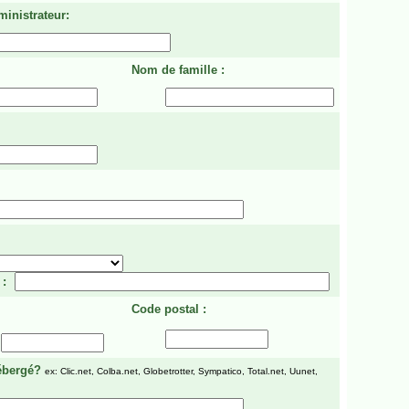
ministrateur:
Nom de famille :
 :
Code postal :
ébergé?
ex: Clic.net, Colba.net, Globetrotter, Sympatico, Total.net, Uunet,