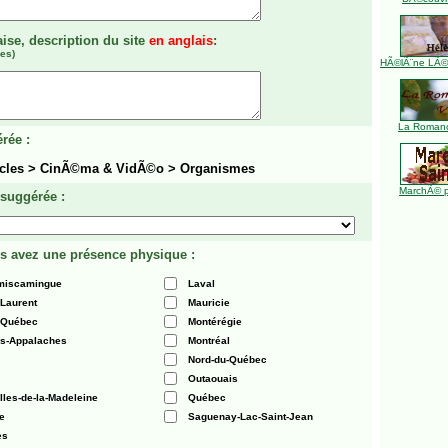
aise, description du site
en anglais
:
es)
HÃ©lÃ¨ne LÃ©ve
La Romanc
rée :
acles > CinÃ©ma & VidÃ©o > Organismes
MarchÃ© p
 suggérée :
s avez une présence physique :
émiscamingue
Laval
-Laurent
Mauricie
 Québec
Montérégie
es-Appalaches
Montréal
Nord-du-Québec
Outaouais
Iles-de-la-Madeleine
Québec
e
Saguenay-Lac-Saint-Jean
es