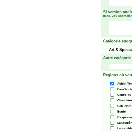
Si version angl
(max. 250 charactèr
Catégorie suggé
Art & Spect
Autre catégorie
Régions où vou
Abitibi-T
Bas-Saint
Centre du
Chaudièr
Côte-Nord
Estrie
Gaspésie-
Lanaudièr
Laurentid