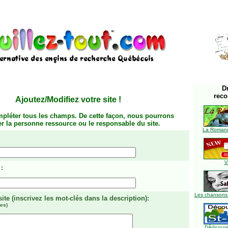
D
rec
Ajoutez/Modifiez votre site
!
mpléter tous les champs. De cette façon, nous pourrons
ier la personne ressource ou le responsable du site.
La Romanc
V
:
Les chansons
site
(inscrivez les mot-clés dans la description)
:
es)
DÃ©couvre