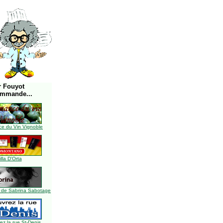
r Fouyot
ommande...
e du Vin Vignoble
illa D'Orta
 de Sabrina Sabotage
z la rue St-Denis