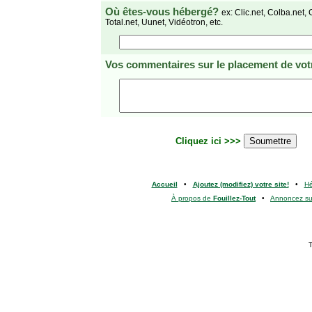
Où êtes-vous hébergé?
ex: Clic.net, Colba.net, 
Total.net, Uunet, Vidéotron, etc.
Vos commentaires
sur le placement de votr
Cliquez ici >>>
Accueil
•
Ajoutez (modifiez) votre site!
•
H
À propos de
Fouillez-Tout
•
Annoncez s
T