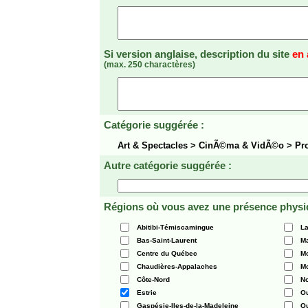
Si version anglaise, description du site
en 
(max. 250 charactères)
Catégorie suggérée :
Art & Spectacles > CinÃ©ma & VidÃ©o > Pr
Autre catégorie suggérée :
Régions où vous avez une présence physi
Abitibi-Témiscamingue
La
Bas-Saint-Laurent
Ma
Centre du Québec
Mo
Chaudières-Appalaches
Mo
Côte-Nord
N
Estrie
O
Gaspésie-Iles-de-la-Madeleine
Q