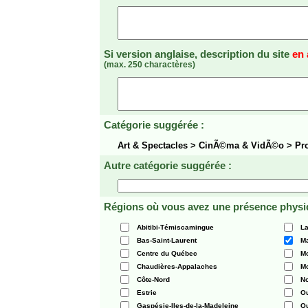
Si version anglaise, description du site
en 
(max. 250 charactères)
Catégorie suggérée :
Art & Spectacles > CinÃ©ma & VidÃ©o > P
Autre catégorie suggérée :
Régions où vous avez une présence physi
Abitibi-Témiscamingue
La
Bas-Saint-Laurent
Ma
Centre du Québec
Mo
Chaudières-Appalaches
Mo
Côte-Nord
N
Estrie
O
Gaspésie-Iles-de-la-Madeleine
Q