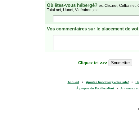
Où êtes-vous hébergé?
ex: Clic.net, Colba.net, 
Total.net, Uunet, Vidéotron, etc.
Vos commentaires
sur le placement de votr
Cliquez ici >>>
Accueil
•
Ajoutez (modifiez) votre site!
•
H
À propos de
Fouillez-Tout
•
Annoncez s
T