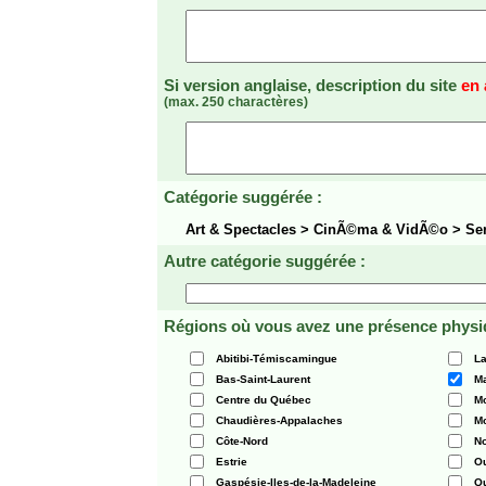
Si version anglaise, description du site
en 
(max. 250 charactères)
Catégorie suggérée :
Art & Spectacles > CinÃ©ma & VidÃ©o > Se
Autre catégorie suggérée :
Régions où vous avez une présence physi
Abitibi-Témiscamingue
La
Bas-Saint-Laurent
Ma
Centre du Québec
Mo
Chaudières-Appalaches
Mo
Côte-Nord
N
Estrie
O
Gaspésie-Iles-de-la-Madeleine
Q