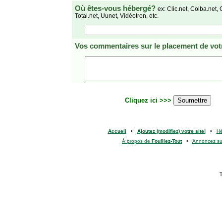
Où êtes-vous hébergé?
ex: Clic.net, Colba.net, 
Total.net, Uunet, Vidéotron, etc.
Vos commentaires
sur le placement de votr
Cliquez ici >>>
Accueil
•
Ajoutez (modifiez) votre site!
•
H
À propos de
Fouillez-Tout
•
Annoncez s
T