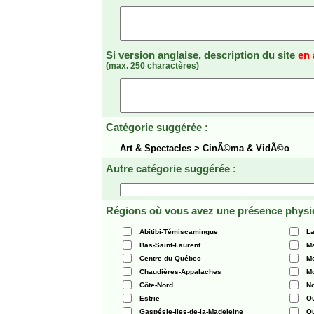
Si version anglaise, description du site
en 
(max. 250 charactères)
Catégorie suggérée :
Art & Spectacles > CinÃ©ma & VidÃ©o
Autre catégorie suggérée :
Régions où vous avez une présence physi
Abitibi-Témiscamingue
La
Bas-Saint-Laurent
Ma
Centre du Québec
Mo
Chaudières-Appalaches
Mo
Côte-Nord
N
Estrie
O
Gaspésie-Iles-de-la-Madeleine
Q