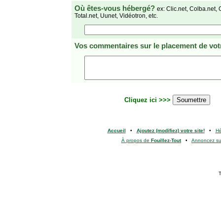
Où êtes-vous hébergé?
ex: Clic.net, Colba.net, 
Total.net, Uunet, Vidéotron, etc.
Vos commentaires
sur le placement de votr
Cliquez ici >>>
Accueil
•
Ajoutez (modifiez) votre site!
•
H
À propos de
Fouillez-Tout
•
Annoncez s
T