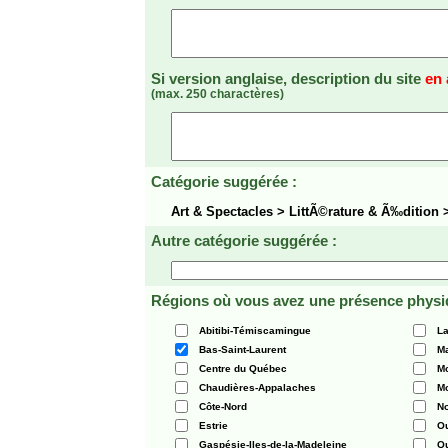
Si version anglaise, description du site
en 
(max. 250 charactères)
Catégorie suggérée :
Art & Spectacles > LittÃ©rature & Ã‰dition
Autre catégorie suggérée :
Régions où vous avez une présence physi
Abitibi-Témiscamingue
La
Bas-Saint-Laurent
Ma
Centre du Québec
Mo
Chaudières-Appalaches
Mo
Côte-Nord
N
Estrie
O
Gaspésie-Iles-de-la-Madeleine
Q