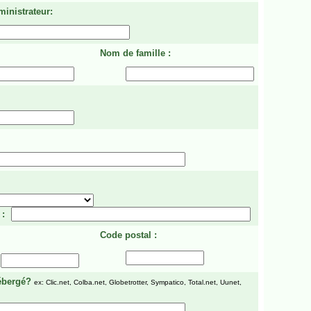
ministrateur:
Nom de famille :
 :
Code postal :
ébergé?
ex: Clic.net, Colba.net, Globetrotter, Sympatico, Total.net, Uunet,