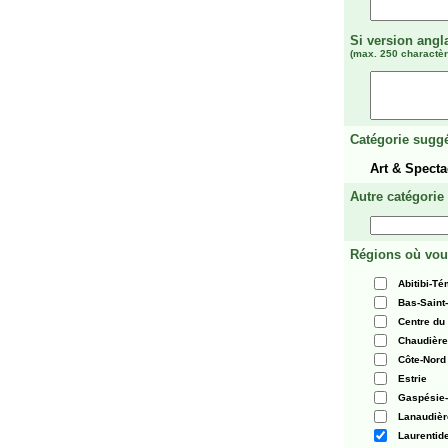
Si version angl
(max. 250 charactèr
Catégorie suggé
Art & Spect
Autre catégorie
Régions où vou
Abitibi-T
Bas-Saint
Centre du
Chaudièr
Côte-Nord
Estrie
Gaspésie-
Lanaudièr
Laurentid