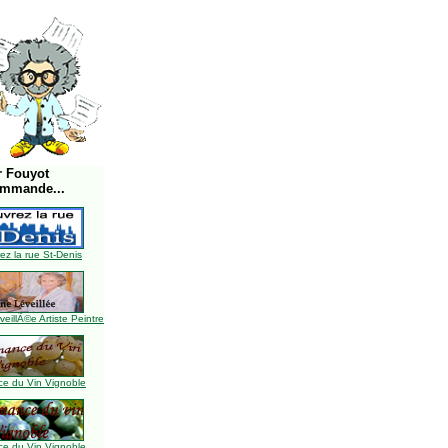
r Fouyot
ommande...
z la rue St-Denis
illÃ©e Artiste Peintre
e du Vin Vignoble
e du Vin Vignoble