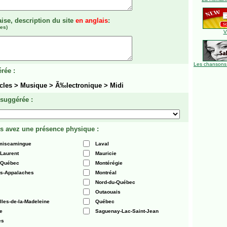
aise, description du site
en anglais
:
es)
V
Les chansons
rée :
acles > Musique > Ã‰lectronique > Midi
 suggérée :
s avez une présence physique :
émiscamingue
Laval
-Laurent
Mauricie
 Québec
Montérégie
es-Appalaches
Montréal
Nord-du-Québec
Outaouais
Iles-de-la-Madeleine
Québec
e
Saguenay-Lac-Saint-Jean
es