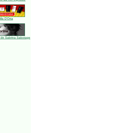
illa D'Orta
 de Sabrina Sabotage