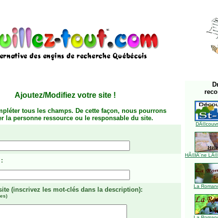
D
rec
Ajoutez/Modifiez votre site
!
mpléter tous les champs. De cette façon, nous pourrons
ier la personne ressource ou le responsable du site.
DÃ©couvre
HÃ©lÃ¨ne LÃ©ve
:
La Romanc
site
(inscrivez les mot-clés dans la description)
:
es)
La Romanc