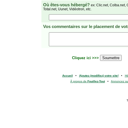
Où êtes-vous hébergé?
ex: Clic.net, Colba.net, 
Total.net, Uunet, Vidéotron, etc.
Vos commentaires
sur le placement de votr
Cliquez ici >>>
Accueil
•
Ajoutez (modifiez) votre site!
•
H
À propos de
Fouillez-Tout
•
Annoncez s
T