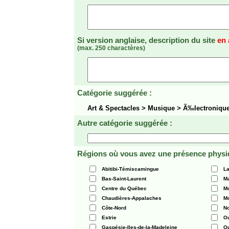
Si version anglaise, description du site
en 
(max. 250 charactères)
Catégorie suggérée :
Art & Spectacles > Musique > Ã‰lectroniqu
Autre catégorie suggérée :
Régions où vous avez une présence physi
Abitibi-Témiscamingue
La
Bas-Saint-Laurent
Ma
Centre du Québec
Mo
Chaudières-Appalaches
Mo
Côte-Nord
N
Estrie
O
Gaspésie-Iles-de-la-Madeleine
Q