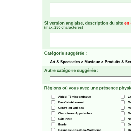
Si version anglaise, description du site
en 
(max. 250 charactères)
Catégorie suggérée :
Art & Spectacles > Musique > Produits & Se
Autre catégorie suggérée :
Régions où vous avez une présence physi
Abitibi-Témiscamingue
La
Bas-Saint-Laurent
Ma
Centre du Québec
Mo
Chaudières-Appalaches
Mo
Côte-Nord
N
Estrie
O
Gaspésie-Iles-de-la-Madeleine
Q