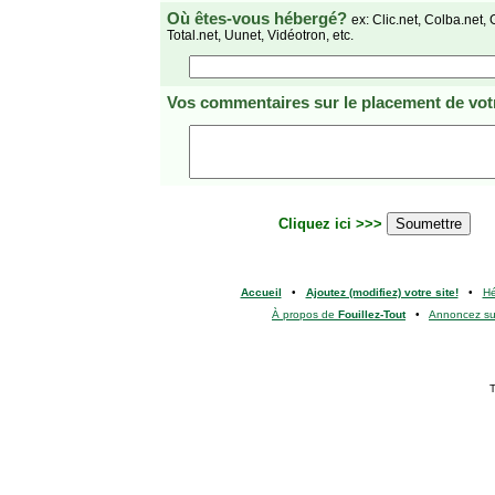
Où êtes-vous hébergé?
ex: Clic.net, Colba.net, 
Total.net, Uunet, Vidéotron, etc.
Vos commentaires
sur le placement de votr
Cliquez ici >>>
Accueil
•
Ajoutez (modifiez) votre site!
•
H
À propos de
Fouillez-Tout
•
Annoncez s
T