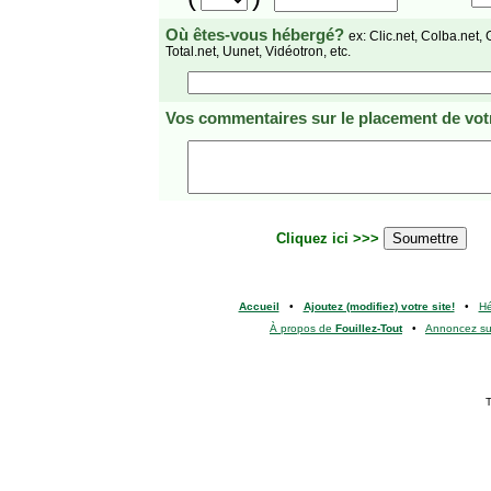
Où êtes-vous hébergé?
ex: Clic.net, Colba.net, 
Total.net, Uunet, Vidéotron, etc.
Vos commentaires
sur le placement de votr
Cliquez ici >>>
Accueil
•
Ajoutez (modifiez) votre site!
•
H
À propos de
Fouillez-Tout
•
Annoncez s
T