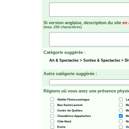
Si version anglaise, description du site
en 
(max. 250 charactères)
Catégorie suggérée :
Art & Spectacles > Sorties & Spectacles > D
Autre catégorie suggérée :
Régions où vous avez une présence physi
Abitibi-Témiscamingue
La
Bas-Saint-Laurent
Ma
Centre du Québec
Mo
Chaudières-Appalaches
Mo
Côte-Nord
N
Estrie
O