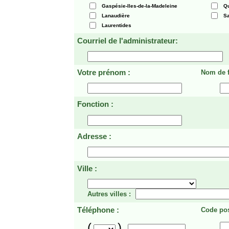
Gaspésie-Iles-de-la-Madeleine
Q
Lanaudière
Sa
Laurentides
Courriel de l'administrateur:
Votre prénom :
Nom de f
Fonction :
Adresse :
Ville :
Autres villes :
Téléphone :
Code pos
(
)