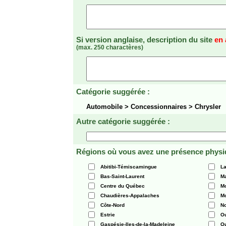
Si version anglaise, description du site
en 
(max. 250 charactères)
Catégorie suggérée :
Automobile > Concessionnaires > Chrysler
Autre catégorie suggérée :
Régions où vous avez une présence physi
Abitibi-Témiscamingue
La
Bas-Saint-Laurent
Ma
Centre du Québec
Mo
Chaudières-Appalaches
Mo
Côte-Nord
N
Estrie
O
Gaspésie-Iles-de-la-Madeleine
Q