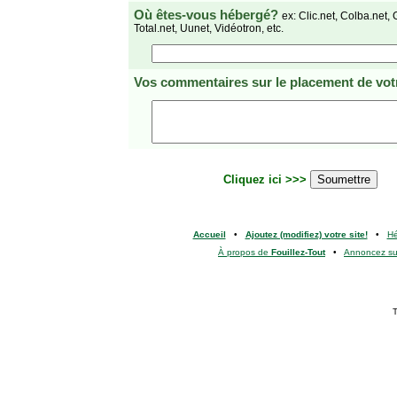
Où êtes-vous hébergé?
ex: Clic.net, Colba.net, 
Total.net, Uunet, Vidéotron, etc.
Vos commentaires
sur le placement de votr
Cliquez ici >>>
Accueil
•
Ajoutez (modifiez) votre site!
•
H
À propos de
Fouillez-Tout
•
Annoncez s
T