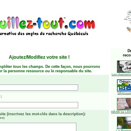
D
rec
Ajoutez/Modifiez votre site
!
mpléter tous les champs. De cette façon, nous pourrons
ier la personne ressource ou le responsable du site.
Les chansons
DÃ©couvre
:
HÃ©lÃ¨ne LÃ©ve
site
(inscrivez les mot-clés dans la description)
:
es)
La Romanc