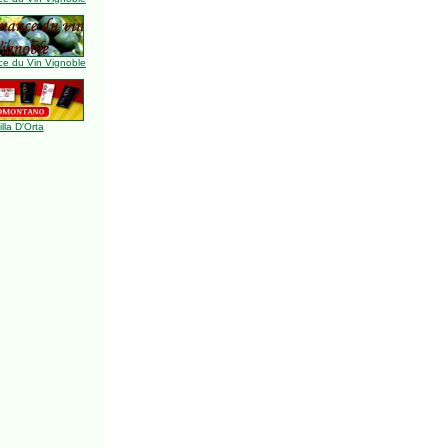
e du Vin Vignoble
illa D'Orta