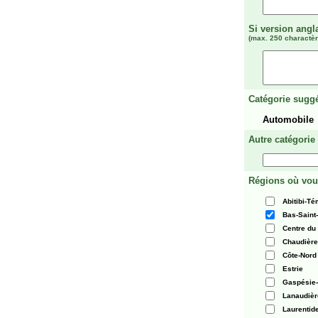
Si version angl
(max. 250 charactèr
Catégorie suggé
Automobile
Autre catégorie
Régions où vou
Abitibi-T
Bas-Saint
Centre du
Chaudièr
Côte-Nord
Estrie
Gaspésie-
Lanaudièr
Laurentid