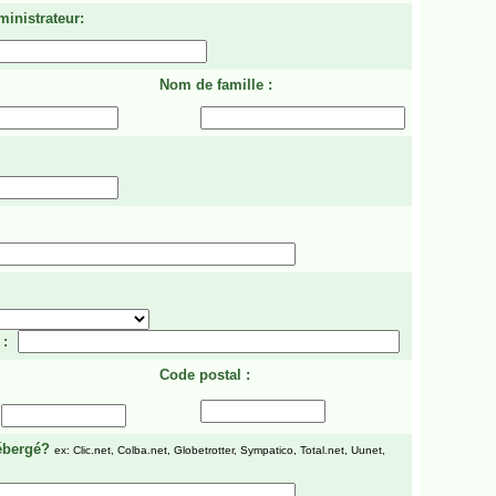
ministrateur:
Nom de famille :
 :
Code postal :
ébergé?
ex: Clic.net, Colba.net, Globetrotter, Sympatico, Total.net, Uunet,