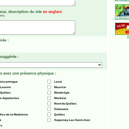
aise, description du site
en anglais
:
es)
La Romanc
V
rée :
 suggérée :
s avez une présence physique :
émiscamingue
Laval
-Laurent
Mauricie
 Québec
Montérégie
es-Appalaches
Montréal
Nord-du-Québec
Outaouais
Iles-de-la-Madeleine
Québec
e
Saguenay-Lac-Saint-Jean
es