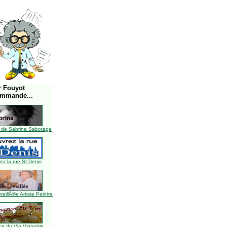
r Fouyot
ommande...
 de Sabrina Sabotage
z la rue St-Denis
illÃ©e Artiste Peintre
e du Vin Vignoble