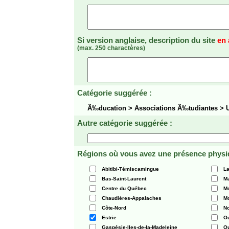
Si version anglaise, description du site
en 
(max. 250 charactères)
Catégorie suggérée :
Ã‰ducation > Associations Ã‰tudiantes > U
Autre catégorie suggérée :
Régions où vous avez une présence physi
Abitibi-Témiscamingue
La
Bas-Saint-Laurent
Ma
Centre du Québec
Mo
Chaudières-Appalaches
Mo
Côte-Nord
N
Estrie
O
Gaspésie-Iles-de-la-Madeleine
Q