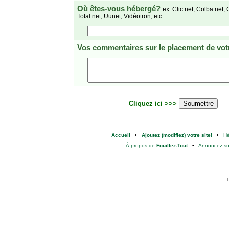
Où êtes-vous hébergé?
ex: Clic.net, Colba.net, 
Total.net, Uunet, Vidéotron, etc.
Vos commentaires
sur le placement de votr
Cliquez ici >>>
Accueil
•
Ajoutez (modifiez) votre site!
•
H
À propos de
Fouillez-Tout
•
Annoncez s
T