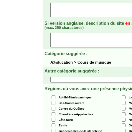
Si version anglaise, description du site
en 
(max. 250 charactères)
Catégorie suggérée :
Ã‰ducation > Cours de musique
Autre catégorie suggérée :
Régions où vous avez une présence physi
Abitibi-Témiscamingue
La
Bas-Saint-Laurent
Ma
Centre du Québec
Mo
Chaudières-Appalaches
Mo
Côte-Nord
N
Estrie
O
Gaspésie-Iles-de-la-Madeleine
Q