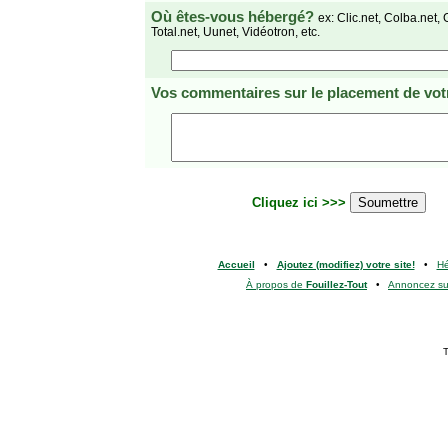
Où êtes-vous hébergé?
ex: Clic.net, Colba.net, 
Total.net, Uunet, Vidéotron, etc.
Vos commentaires
sur le placement de votr
Cliquez ici >>>
Accueil
•
Ajoutez (modifiez) votre site!
•
H
À propos de
Fouillez-Tout
•
Annoncez s
T