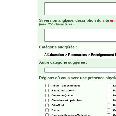
Si version anglaise, description du site
en 
(max. 250 charactères)
Catégorie suggérée :
Ã‰ducation > Ressources > Enseignement 
Autre catégorie suggérée :
Régions où vous avez une présence physi
Abitibi-Témiscamingue
La
Bas-Saint-Laurent
Ma
Centre du Québec
Mo
Chaudières-Appalaches
Mo
Côte-Nord
N
Estrie
O
Gaspésie-Iles-de-la-Madeleine
Q