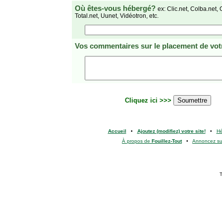
Où êtes-vous hébergé?
ex: Clic.net, Colba.net, 
Total.net, Uunet, Vidéotron, etc.
Vos commentaires
sur le placement de votr
Cliquez ici >>>
Accueil
•
Ajoutez (modifiez) votre site!
•
H
À propos de
Fouillez-Tout
•
Annoncez s
T