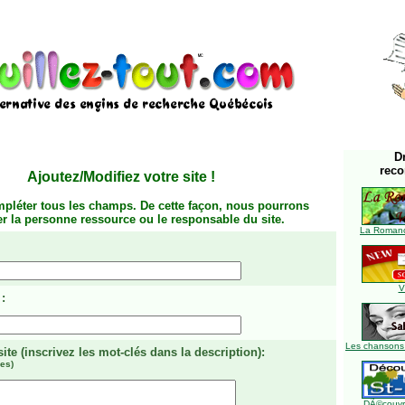
D
rec
Ajoutez/Modifiez votre site
!
mpléter tous les champs. De cette façon, nous pourrons
ier la personne ressource ou le responsable du site.
La Romanc
V
:
Les chansons
site
(inscrivez les mot-clés dans la description)
:
es)
DÃ©couvre