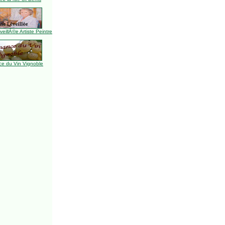
illÃ©e Artiste Peintre
e du Vin Vignoble