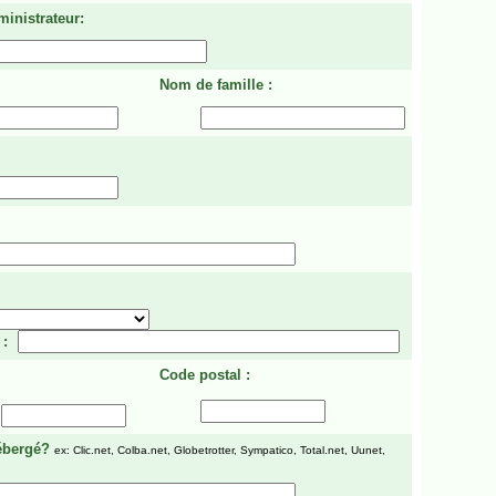
ministrateur:
Nom de famille :
 :
Code postal :
ébergé?
ex: Clic.net, Colba.net, Globetrotter, Sympatico, Total.net, Uunet,