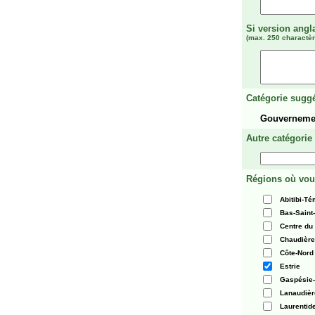
Si version angl
(max. 250 charactèr
Catégorie suggé
Gouverneme
Autre catégorie
Régions où vou
Abitibi-T
Bas-Saint
Centre du
Chaudièr
Côte-Nord
Estrie
Gaspésie-
Lanaudièr
Laurentid