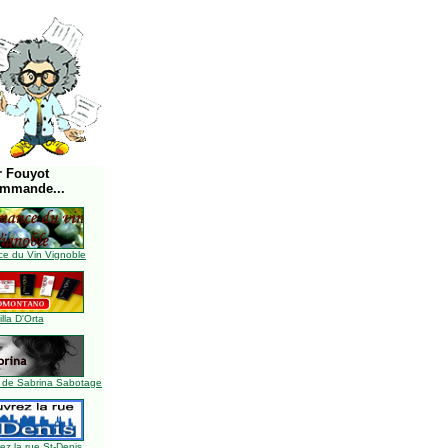
r Fouyot
ommande...
e du Vin Vignoble
illa D'Orta
 de Sabrina Sabotage
z la rue St-Denis