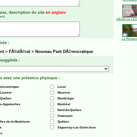
aise, description du site
en anglais
:
es)
HÃ©lÃ¨ne LÃ©ve
La Romanc
rée :
nt > FÃ©dÃ©ral > Nouveau Parti DÃ©mocratique
 suggérée :
s avez une présence physique :
émiscamingue
Laval
-Laurent
Mauricie
 Québec
Montérégie
es-Appalaches
Montréal
Nord-du-Québec
Outaouais
Iles-de-la-Madeleine
Québec
e
Saguenay-Lac-Saint-Jean
es