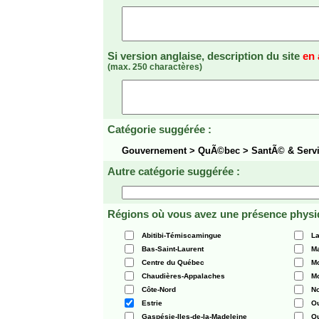
Si version anglaise, description du site
en 
(max. 250 charactères)
Catégorie suggérée :
Gouvernement > QuÃ©bec > SantÃ© & Serv
Autre catégorie suggérée :
Régions où vous avez une présence physi
Abitibi-Témiscamingue
La
Bas-Saint-Laurent
Ma
Centre du Québec
Mo
Chaudières-Appalaches
Mo
Côte-Nord
N
Estrie
O
Gaspésie-Iles-de-la-Madeleine
Q