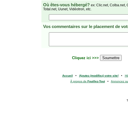
Où êtes-vous hébergé?
ex: Clic.net, Colba.net, 
Total.net, Uunet, Vidéotron, etc.
Vos commentaires
sur le placement de votr
Cliquez ici >>>
Accueil
•
Ajoutez (modifiez) votre site!
•
H
À propos de
Fouillez-Tout
•
Annoncez s
T