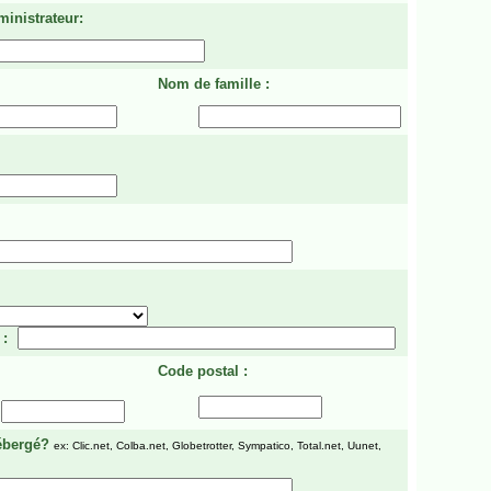
ministrateur:
Nom de famille :
 :
Code postal :
ébergé?
ex: Clic.net, Colba.net, Globetrotter, Sympatico, Total.net, Uunet,