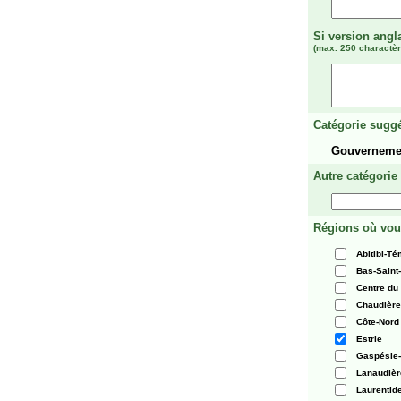
Si version angl
(max. 250 charactèr
Catégorie suggé
Gouvernemen
Autre catégorie
Régions où vou
Abitibi-T
Bas-Saint
Centre du
Chaudièr
Côte-Nord
Estrie
Gaspésie-
Lanaudièr
Laurentid