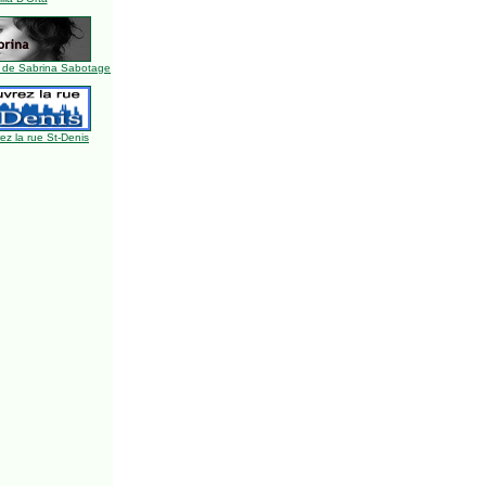
 de Sabrina Sabotage
z la rue St-Denis