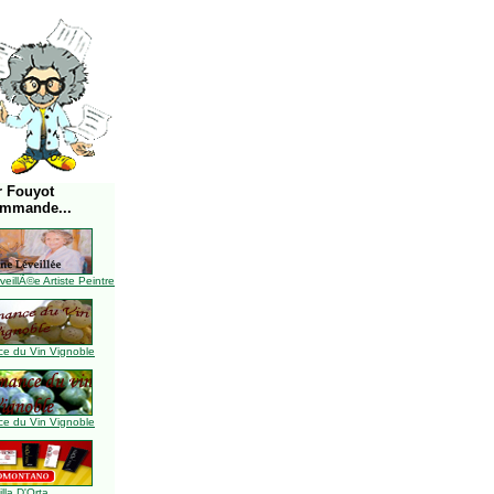
r Fouyot
ommande...
illÃ©e Artiste Peintre
e du Vin Vignoble
e du Vin Vignoble
illa D'Orta