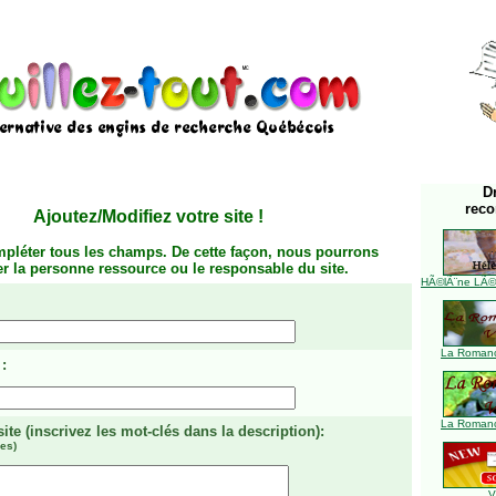
D
rec
Ajoutez/Modifiez votre site
!
mpléter tous les champs. De cette façon, nous pourrons
ier la personne ressource ou le responsable du site.
HÃ©lÃ¨ne LÃ©ve
La Romanc
:
La Romanc
site
(inscrivez les mot-clés dans la description)
:
es)
V