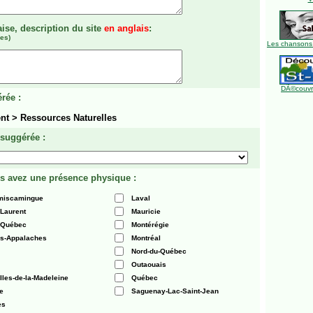
aise, description du site
en anglais
:
es)
Les chansons
DÃ©couvre
rée :
t > Ressources Naturelles
 suggérée :
s avez une présence physique :
émiscamingue
Laval
-Laurent
Mauricie
 Québec
Montérégie
es-Appalaches
Montréal
Nord-du-Québec
Outaouais
Iles-de-la-Madeleine
Québec
e
Saguenay-Lac-Saint-Jean
es