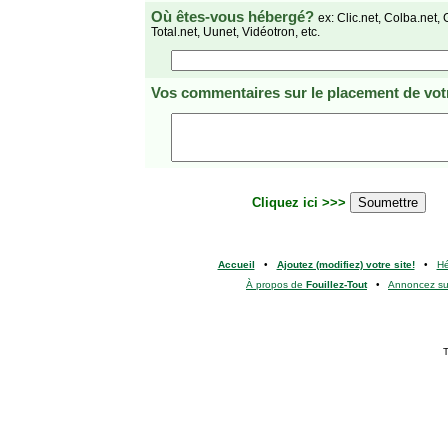
Où êtes-vous hébergé?
ex: Clic.net, Colba.net, 
Total.net, Uunet, Vidéotron, etc.
Vos commentaires
sur le placement de votr
Cliquez ici >>>
Accueil
•
Ajoutez (modifiez) votre site!
•
H
À propos de
Fouillez-Tout
•
Annoncez s
T