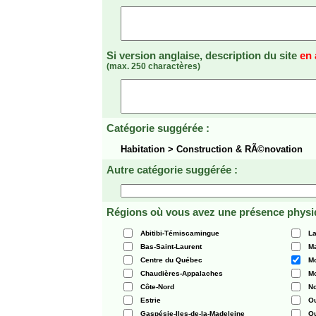
Si version anglaise, description du site
en 
(max. 250 charactères)
Catégorie suggérée :
Habitation > Construction & RÃ©novation
Autre catégorie suggérée :
Régions où vous avez une présence physi
Abitibi-Témiscamingue
La
Bas-Saint-Laurent
Ma
Centre du Québec
Mo
Chaudières-Appalaches
Mo
Côte-Nord
N
Estrie
O
Gaspésie-Iles-de-la-Madeleine
Q