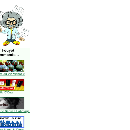
r Fouyot
ommande...
e du Vin Vignoble
illa D'Orta
 de Sabrina Sabotage
z la rue St-Denis