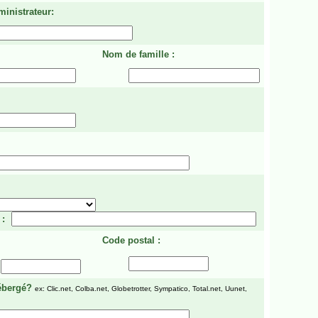
ministrateur:
Nom de famille :
 :
Code postal :
ébergé?
ex: Clic.net, Colba.net, Globetrotter, Sympatico, Total.net, Uunet,