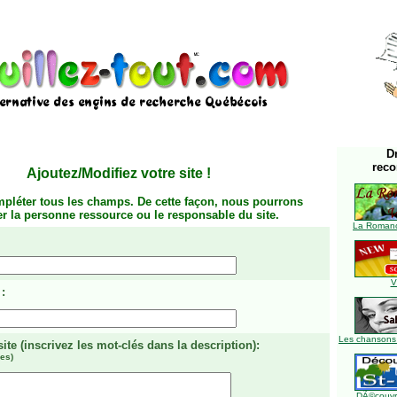
D
rec
Ajoutez/Modifiez votre site
!
mpléter tous les champs. De cette façon, nous pourrons
ier la personne ressource ou le responsable du site.
La Romanc
V
:
Les chansons
site
(inscrivez les mot-clés dans la description)
:
es)
DÃ©couvre