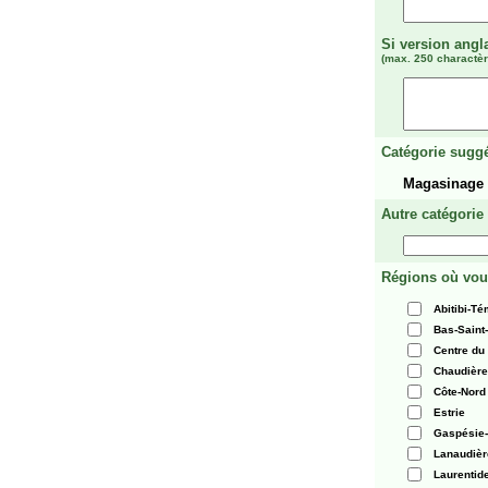
Si version angl
(max. 250 charactèr
Catégorie suggé
Magasinage
Autre catégorie
Régions où vou
Abitibi-T
Bas-Saint
Centre du
Chaudièr
Côte-Nord
Estrie
Gaspésie-
Lanaudièr
Laurentid