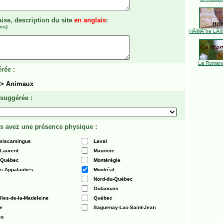
aise, description du site
en anglais
:
es)
HÃ©lÃ¨ne LÃ©ve
La Romanc
rée :
 > Animaux
 suggérée :
s avez une présence physique :
émiscamingue
Laval
-Laurent
Mauricie
 Québec
Montérégie
es-Appalaches
Montréal
Nord-du-Québec
Outaouais
Iles-de-la-Madeleine
Québec
e
Saguenay-Lac-Saint-Jean
es