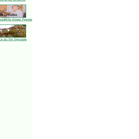
illÃ©e Artiste Peintre
e du Vin Vignoble