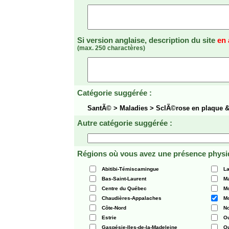
Si version anglaise, description du site
en 
(max. 250 charactères)
Catégorie suggérée :
SantÃ© > Maladies > SclÃ©rose en plaque &
Autre catégorie suggérée :
Régions où vous avez une présence physi
Abitibi-Témiscamingue
La
Bas-Saint-Laurent
Ma
Centre du Québec
Mo
Chaudières-Appalaches
Mo
Côte-Nord
N
Estrie
O
Gaspésie-Iles-de-la-Madeleine
Q