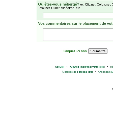
Où êtes-vous hébergé?
ex: Clic.net, Colba.net, 
Total.net, Uunet, Vidéotron, etc.
Vos commentaires
sur le placement de votr
Cliquez ici >>>
Accueil
•
Ajoutez (modifiez) votre site!
•
H
À propos de
Fouillez-Tout
•
Annoncez s
T