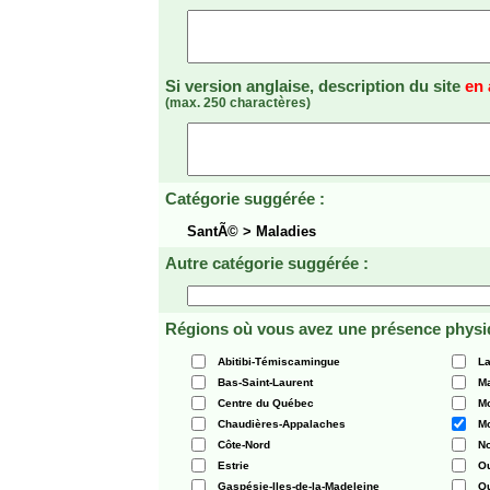
Si version anglaise, description du site
en 
(max. 250 charactères)
Catégorie suggérée :
SantÃ© > Maladies
Autre catégorie suggérée :
Régions où vous avez une présence physi
Abitibi-Témiscamingue
La
Bas-Saint-Laurent
Ma
Centre du Québec
Mo
Chaudières-Appalaches
Mo
Côte-Nord
N
Estrie
O
Gaspésie-Iles-de-la-Madeleine
Q