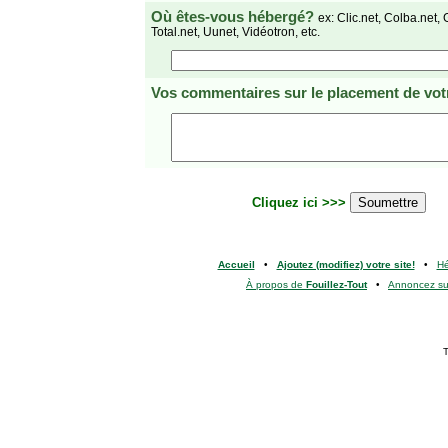
Où êtes-vous hébergé?
ex: Clic.net, Colba.net, 
Total.net, Uunet, Vidéotron, etc.
Vos commentaires
sur le placement de votr
Cliquez ici >>>
Accueil
•
Ajoutez (modifiez) votre site!
•
H
À propos de
Fouillez-Tout
•
Annoncez s
T