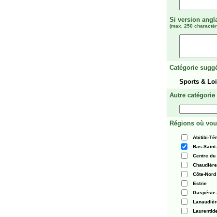
Si version angl
(max. 250 charactèr
Catégorie suggé
Sports & Loi
Autre catégorie
Régions où vou
Abitibi-T
Bas-Saint
Centre du
Chaudièr
Côte-Nord
Estrie
Gaspésie-
Lanaudièr
Laurentid