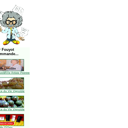
r Fouyot
ommande...
illÃ©e Artiste Peintre
e du Vin Vignoble
e du Vin Vignoble
illa D'Orta