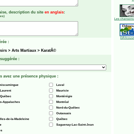
aise, description du site
en anglais
:
es)
Les chansons
DÃ©couvre
rée :
sirs > Arts Martiaux > KaratÃ©
 suggérée :
s avez une présence physique :
émiscamingue
Laval
-Laurent
Mauricie
 Québec
Montérégie
es-Appalaches
Montréal
Nord-du-Québec
Outaouais
Iles-de-la-Madeleine
Québec
e
Saguenay-Lac-Saint-Jean
es