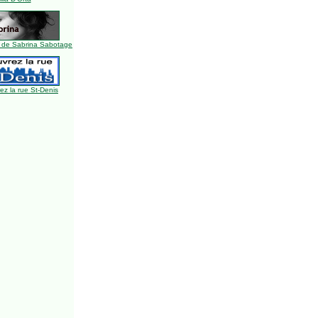
 de Sabrina Sabotage
z la rue St-Denis