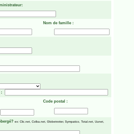
ministrateur:
Nom de famille :
 :
Code postal :
ébergé?
ex: Clic.net, Colba.net, Globetrotter, Sympatico, Total.net, Uunet,