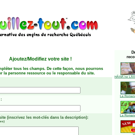
D
rec
Ajoutez/Modifiez votre site
!
mpléter tous les champs. De cette façon, nous pourrons
ier la personne ressource ou le responsable du site.
HÃ©lÃ¨ne LÃ©ve
La Romanc
:
La Romanc
site
(inscrivez les mot-clés dans la description)
:
es)
V