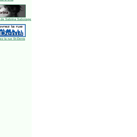
 de Sabrina Sabotage
z la rue St-Denis