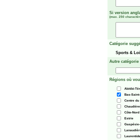
Si version angl
(max. 250 charactèr
Catégorie suggé
Sports & Lo
Autre catégorie
Régions où vou
Abitibi-T
Bas-Saint
Centre du
Chaudièr
Côte-Nord
Estrie
Gaspésie-
Lanaudièr
Laurentid