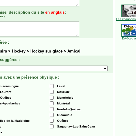
aise, description du site
en anglais
:
es)
Les chansons
DÃ©couvre
rée :
isirs > Hockey > Hockey sur glace > Amical
 suggérée :
s avez une présence physique :
émiscamingue
Laval
-Laurent
Mauricie
 Québec
Montérégie
es-Appalaches
Montréal
Nord-du-Québec
Outaouais
Iles-de-la-Madeleine
Québec
e
Saguenay-Lac-Saint-Jean
es