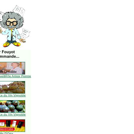
r Fouyot
ommande...
illÃ©e Artiste Peintre
e du Vin Vignoble
e du Vin Vignoble
illa D'Orta