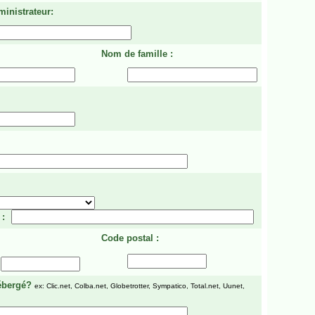
ministrateur:
Nom de famille :
 :
Code postal :
ébergé?
ex: Clic.net, Colba.net, Globetrotter, Sympatico, Total.net, Uunet,