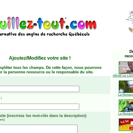
D
rec
Ajoutez/Modifiez votre site
!
mpléter tous les champs. De cette façon, nous pourrons
ier la personne ressource ou le responsable du site.
HÃ©lÃ¨ne LÃ©ve
La Romanc
:
La Romanc
site
(inscrivez les mot-clés dans la description)
:
es)
V