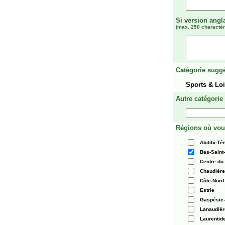
Si version angl
(max. 250 charactèr
Catégorie suggé
Sports & Lo
Autre catégorie
Régions où vou
Abitibi-T
Bas-Saint
Centre du
Chaudièr
Côte-Nord
Estrie
Gaspésie-
Lanaudièr
Laurentid