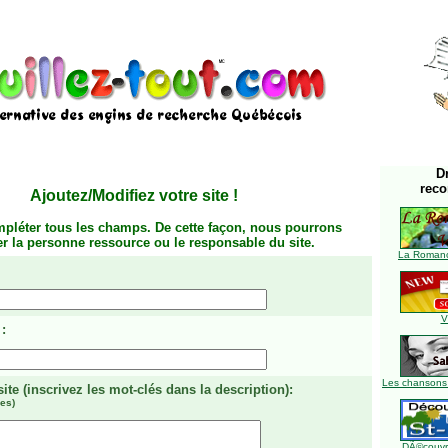
D
rec
Ajoutez/Modifiez votre site
!
mpléter tous les champs. De cette façon, nous pourrons
ier la personne ressource ou le responsable du site.
La Romanc
V
:
Les chansons
site
(inscrivez les mot-clés dans la description)
:
es)
DÃ©couvre