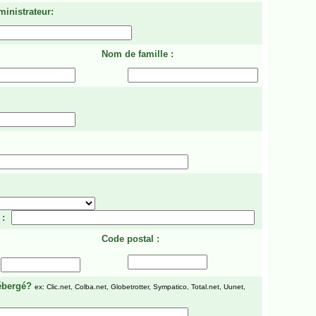
ministrateur:
Nom de famille :
 :
Code postal :
ébergé?
ex: Clic.net, Colba.net, Globetrotter, Sympatico, Total.net, Uunet,