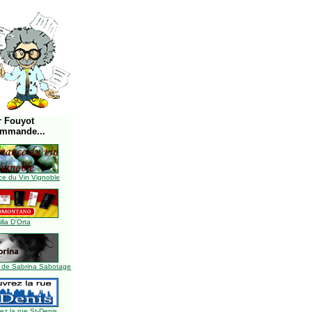
r Fouyot
ommande...
e du Vin Vignoble
illa D'Orta
 de Sabrina Sabotage
z la rue St-Denis