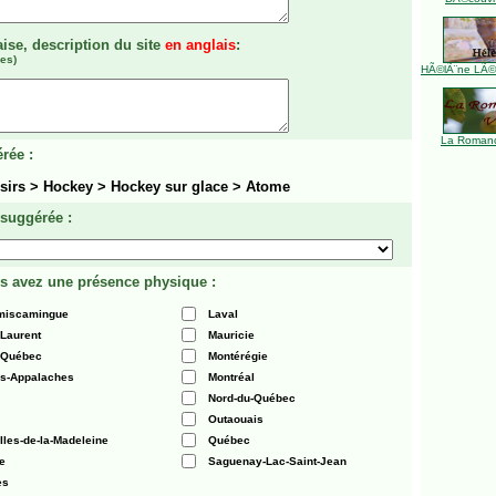
aise, description du site
en anglais
:
es)
HÃ©lÃ¨ne LÃ©ve
La Romanc
rée :
isirs > Hockey > Hockey sur glace > Atome
 suggérée :
s avez une présence physique :
émiscamingue
Laval
-Laurent
Mauricie
 Québec
Montérégie
es-Appalaches
Montréal
Nord-du-Québec
Outaouais
Iles-de-la-Madeleine
Québec
e
Saguenay-Lac-Saint-Jean
es