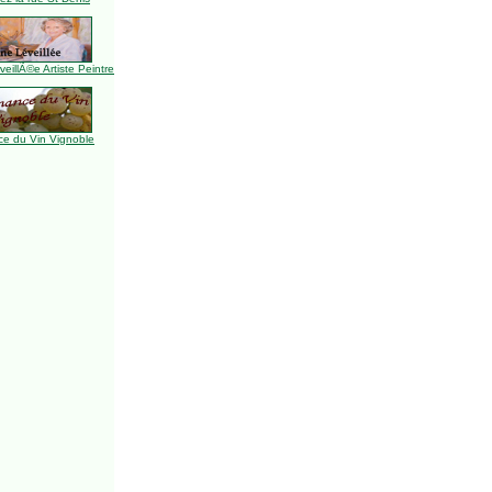
illÃ©e Artiste Peintre
e du Vin Vignoble