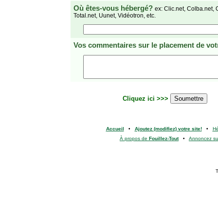
Où êtes-vous hébergé?
ex: Clic.net, Colba.net, 
Total.net, Uunet, Vidéotron, etc.
Vos commentaires
sur le placement de votr
Cliquez ici >>>
Accueil
•
Ajoutez (modifiez) votre site!
•
H
À propos de
Fouillez-Tout
•
Annoncez s
T