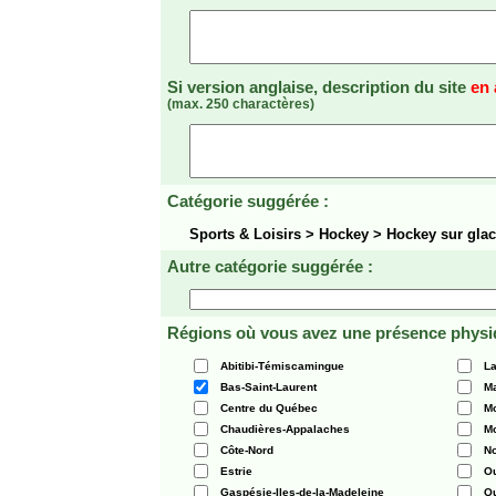
Si version anglaise, description du site
en 
(max. 250 charactères)
Catégorie suggérée :
Sports & Loisirs > Hockey > Hockey sur gl
Autre catégorie suggérée :
Régions où vous avez une présence physi
Abitibi-Témiscamingue
La
Bas-Saint-Laurent
Ma
Centre du Québec
Mo
Chaudières-Appalaches
Mo
Côte-Nord
N
Estrie
O
Gaspésie-Iles-de-la-Madeleine
Q