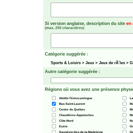
Si version anglaise, description du site
en 
(max. 250 charactères)
Catégorie suggérée :
Sports & Loisirs > Jeux > Jeux de rÃ´les > 
Autre catégorie suggérée :
Régions où vous avez une présence physi
Abitibi-Témiscamingue
La
Bas-Saint-Laurent
Ma
Centre du Québec
Mo
Chaudières-Appalaches
Mo
Côte-Nord
N
Estrie
O
Gaspésie-Iles-de-la-Madeleine
Q