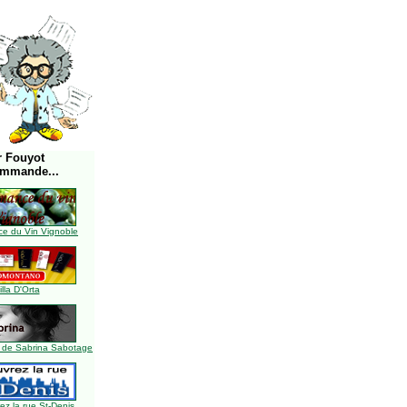
r Fouyot
ommande...
e du Vin Vignoble
illa D'Orta
 de Sabrina Sabotage
z la rue St-Denis