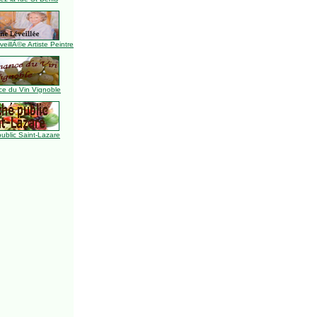
illÃ©e Artiste Peintre
e du Vin Vignoble
ublic Saint-Lazare