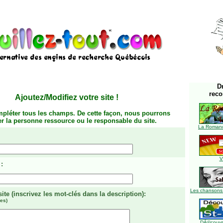
D
rec
Ajoutez/Modifiez votre site
!
mpléter tous les champs. De cette façon, nous pourrons
ier la personne ressource ou le responsable du site.
La Romanc
V
:
Les chansons
site
(inscrivez les mot-clés dans la description)
:
es)
DÃ©couvre