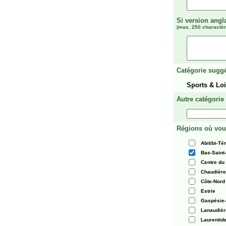
Si version angl
(max. 250 charactèr
Catégorie suggé
Sports & Loi
Autre catégorie
Régions où vou
Abitibi-T
Bas-Saint
Centre du
Chaudièr
Côte-Nord
Estrie
Gaspésie-
Lanaudièr
Laurentid