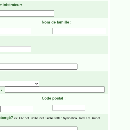
ministrateur:
Nom de famille :
 :
Code postal :
ébergé?
ex: Clic.net, Colba.net, Globetrotter, Sympatico, Total.net, Uunet,