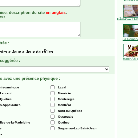
aise, description du site
en anglais
:
es)
HÃ©lÃ¨ne LÃ©ve
La Romanc
rée :
sirs > Jeux > Jeux de rÃ´les
MarchÃ© p
 suggérée :
s avez une présence physique :
émiscamingue
Laval
-Laurent
Mauricie
 Québec
Montérégie
es-Appalaches
Montréal
Nord-du-Québec
Outaouais
Iles-de-la-Madeleine
Québec
e
Saguenay-Lac-Saint-Jean
es