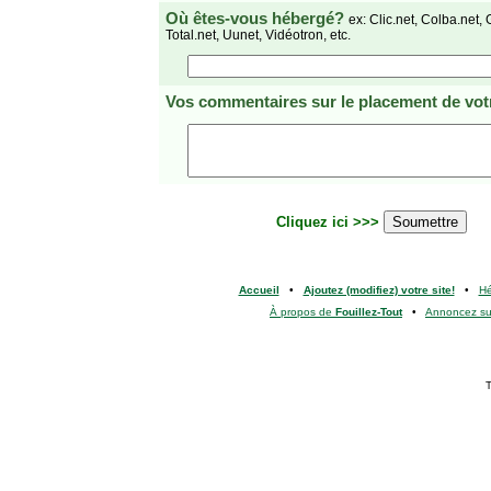
Où êtes-vous hébergé?
ex: Clic.net, Colba.net, 
Total.net, Uunet, Vidéotron, etc.
Vos commentaires
sur le placement de votr
Cliquez ici >>>
Accueil
•
Ajoutez (modifiez) votre site!
•
H
À propos de
Fouillez-Tout
•
Annoncez s
T