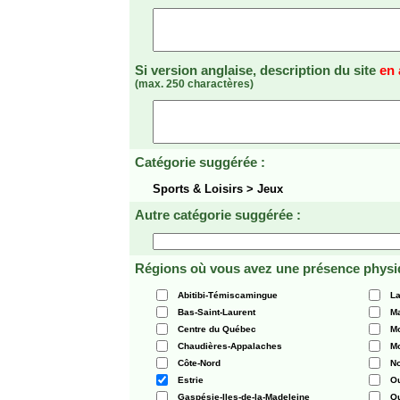
Si version anglaise, description du site
en 
(max. 250 charactères)
Catégorie suggérée :
Sports & Loisirs > Jeux
Autre catégorie suggérée :
Régions où vous avez une présence physi
Abitibi-Témiscamingue
La
Bas-Saint-Laurent
Ma
Centre du Québec
Mo
Chaudières-Appalaches
Mo
Côte-Nord
N
Estrie
O
Gaspésie-Iles-de-la-Madeleine
Q