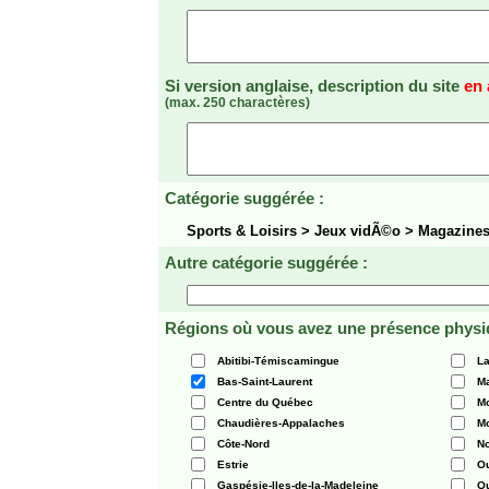
Si version anglaise, description du site
en 
(max. 250 charactères)
Catégorie suggérée :
Sports & Loisirs > Jeux vidÃ©o > Magazin
Autre catégorie suggérée :
Régions où vous avez une présence physi
Abitibi-Témiscamingue
La
Bas-Saint-Laurent
Ma
Centre du Québec
Mo
Chaudières-Appalaches
Mo
Côte-Nord
N
Estrie
O
Gaspésie-Iles-de-la-Madeleine
Q