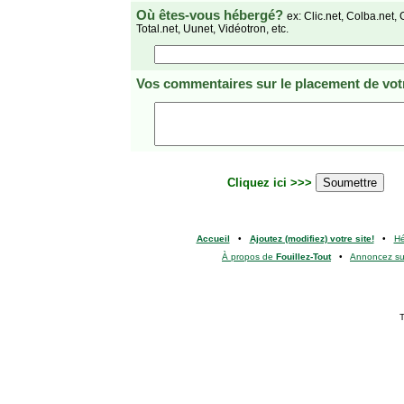
Où êtes-vous hébergé?
ex: Clic.net, Colba.net, 
Total.net, Uunet, Vidéotron, etc.
Vos commentaires
sur le placement de votr
Cliquez ici >>>
Accueil
•
Ajoutez (modifiez) votre site!
•
H
À propos de
Fouillez-Tout
•
Annoncez s
T