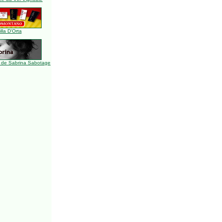
illa D'Orta
 de Sabrina Sabotage