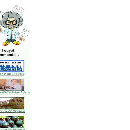
r Fouyot
ommande...
z la rue St-Denis
illÃ©e Artiste Peintre
e du Vin Vignoble
e du Vin Vignoble