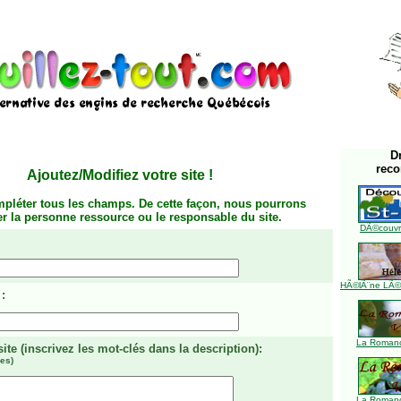
D
rec
Ajoutez/Modifiez votre site
!
mpléter tous les champs. De cette façon, nous pourrons
ier la personne ressource ou le responsable du site.
DÃ©couvre
HÃ©lÃ¨ne LÃ©ve
:
La Romanc
site
(inscrivez les mot-clés dans la description)
:
es)
La Romanc