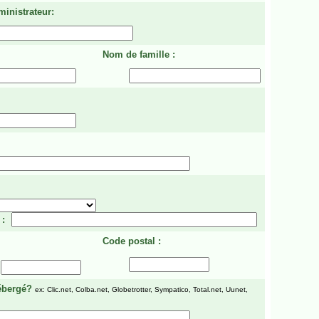
ministrateur:
Nom de famille :
 :
Code postal :
ébergé?
ex: Clic.net, Colba.net, Globetrotter, Sympatico, Total.net, Uunet,