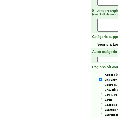
Si version angl
(max. 250 charactèr
Catégorie suggé
Sports & Loi
Autre catégorie
Régions où vou
Abitibi-T
Bas-Saint
Centre du
Chaudièr
Côte-Nord
Estrie
Gaspésie-
Lanaudièr
Laurentid