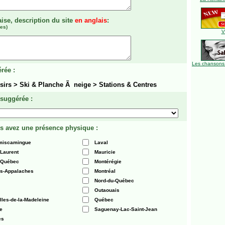
aise, description du site
en anglais
:
es)
V
Les chansons
rée :
sirs > Ski & Planche Ã neige > Stations & Centres
 suggérée :
s avez une présence physique :
émiscamingue
Laval
-Laurent
Mauricie
 Québec
Montérégie
es-Appalaches
Montréal
Nord-du-Québec
Outaouais
Iles-de-la-Madeleine
Québec
e
Saguenay-Lac-Saint-Jean
es