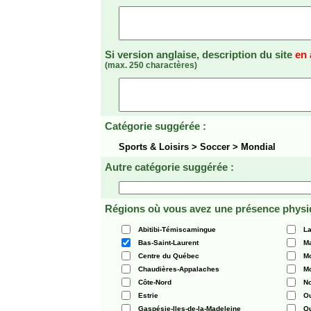
Si version anglaise, description du site
en 
(max. 250 charactères)
Catégorie suggérée :
Sports & Loisirs > Soccer > Mondial
Autre catégorie suggérée :
Régions où vous avez une présence physi
Abitibi-Témiscamingue
La
Bas-Saint-Laurent
Ma
Centre du Québec
Mo
Chaudières-Appalaches
Mo
Côte-Nord
N
Estrie
O
Gaspésie-Iles-de-la-Madeleine
Q