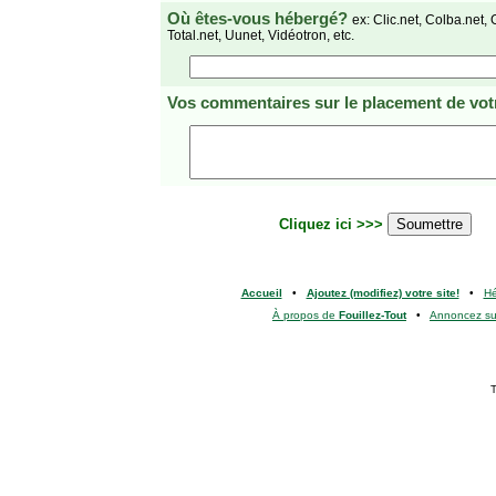
Où êtes-vous hébergé?
ex: Clic.net, Colba.net, 
Total.net, Uunet, Vidéotron, etc.
Vos commentaires
sur le placement de votr
Cliquez ici >>>
Accueil
•
Ajoutez (modifiez) votre site!
•
H
À propos de
Fouillez-Tout
•
Annoncez s
T