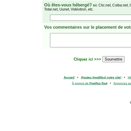
Où êtes-vous hébergé?
ex: Clic.net, Colba.net, 
Total.net, Uunet, Vidéotron, etc.
Vos commentaires
sur le placement de votr
Cliquez ici >>>
Accueil
•
Ajoutez (modifiez) votre site!
•
H
À propos de
Fouillez-Tout
•
Annoncez s
T