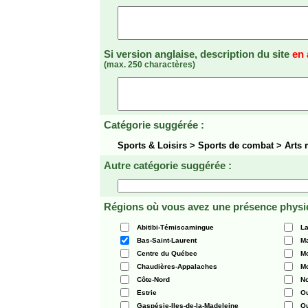
Si version anglaise, description du site
en 
(max. 250 charactères)
Catégorie suggérée :
Sports & Loisirs > Sports de combat > Arts
Autre catégorie suggérée :
Régions où vous avez une présence physi
Abitibi-Témiscamingue
La
Bas-Saint-Laurent
Ma
Centre du Québec
Mo
Chaudières-Appalaches
Mo
Côte-Nord
N
Estrie
O
Gaspésie-Iles-de-la-Madeleine
Q