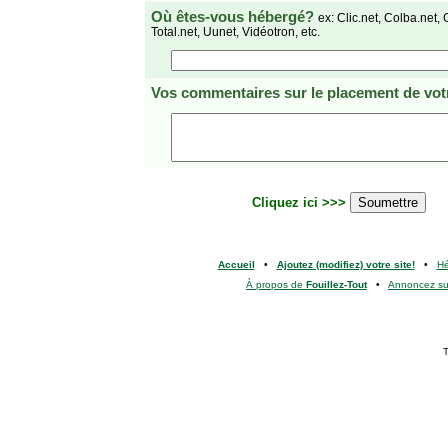
Où êtes-vous hébergé?
ex: Clic.net, Colba.net, 
Total.net, Uunet, Vidéotron, etc.
Vos commentaires
sur le placement de votr
Cliquez ici >>>
Accueil
•
Ajoutez (modifiez) votre site!
•
H
À propos de
Fouillez-Tout
•
Annoncez s
T