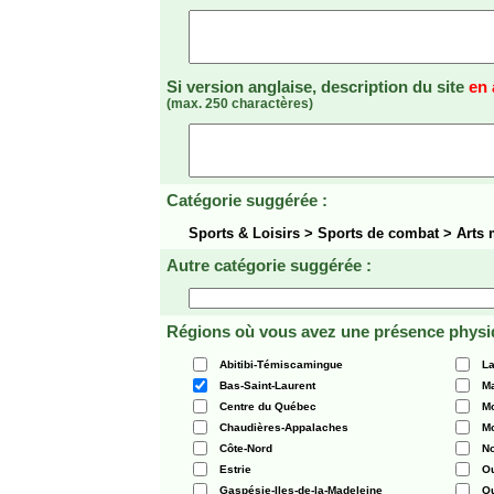
Si version anglaise, description du site
en 
(max. 250 charactères)
Catégorie suggérée :
Sports & Loisirs > Sports de combat > Arts
Autre catégorie suggérée :
Régions où vous avez une présence physi
Abitibi-Témiscamingue
La
Bas-Saint-Laurent
Ma
Centre du Québec
Mo
Chaudières-Appalaches
Mo
Côte-Nord
N
Estrie
O
Gaspésie-Iles-de-la-Madeleine
Q