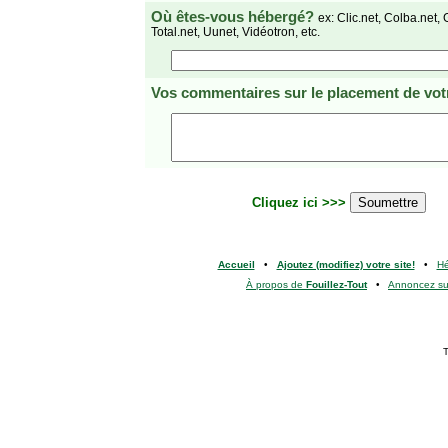
Où êtes-vous hébergé?
ex: Clic.net, Colba.net, 
Total.net, Uunet, Vidéotron, etc.
Vos commentaires
sur le placement de votr
Cliquez ici >>>
Accueil
•
Ajoutez (modifiez) votre site!
•
H
À propos de
Fouillez-Tout
•
Annoncez s
T