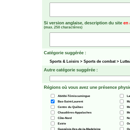
Si version anglaise, description du site
en 
(max. 250 charactères)
Catégorie suggérée :
Sports & Loisirs > Sports de combat > Lut
Autre catégorie suggérée :
Régions où vous avez une présence physi
Abitibi-Témiscamingue
La
Bas-Saint-Laurent
Ma
Centre du Québec
Mo
Chaudières-Appalaches
Mo
Côte-Nord
N
Estrie
O
Gaspésie-Iles-de-la-Madeleine
Q