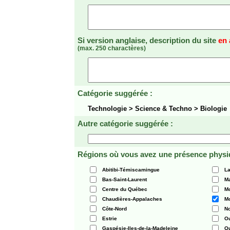
Si version anglaise, description du site
en 
(max. 250 charactères)
Catégorie suggérée :
Technologie > Science & Techno > Biologie
Autre catégorie suggérée :
Régions où vous avez une présence physi
Abitibi-Témiscamingue
La
Bas-Saint-Laurent
Ma
Centre du Québec
Mo
Chaudières-Appalaches
Mo
Côte-Nord
N
Estrie
O
Gaspésie-Iles-de-la-Madeleine
Q