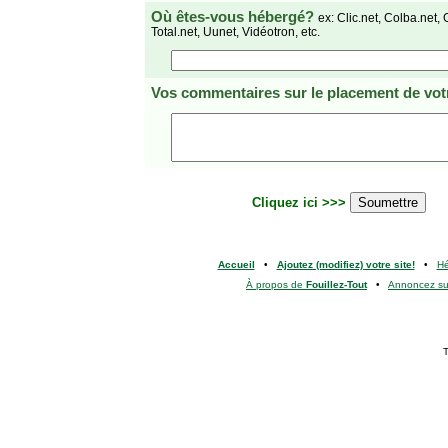
Où êtes-vous hébergé?
ex: Clic.net, Colba.net, 
Total.net, Uunet, Vidéotron, etc.
Vos commentaires
sur le placement de votr
Cliquez ici >>>
Accueil
•
Ajoutez (modifiez) votre site!
•
H
À propos de
Fouillez-Tout
•
Annoncez s
T