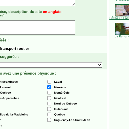
aise, description du site
en anglais
:
es)
HÃ©lÃ¨ne LÃ©ve
La Romanc
rée :
Transport routier
 suggérée :
s avez une présence physique :
émiscamingue
Laval
-Laurent
Mauricie
 Québec
Montérégie
es-Appalaches
Montréal
Nord-du-Québec
Outaouais
Iles-de-la-Madeleine
Québec
e
Saguenay-Lac-Saint-Jean
es