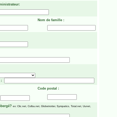
ministrateur:
Nom de famille :
 :
Code postal :
ébergé?
ex: Clic.net, Colba.net, Globetrotter, Sympatico, Total.net, Uunet,