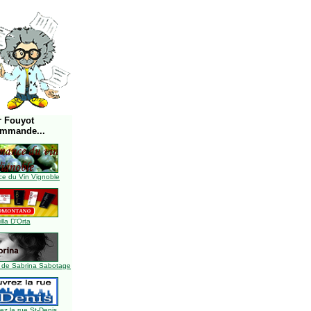
r Fouyot
ommande...
e du Vin Vignoble
illa D'Orta
 de Sabrina Sabotage
z la rue St-Denis