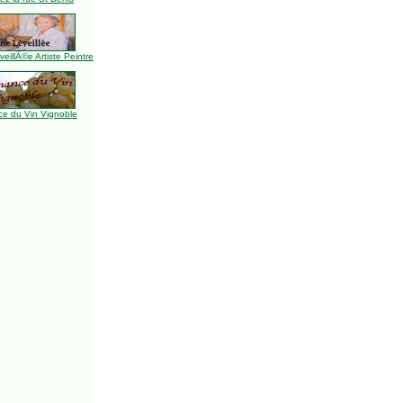
illÃ©e Artiste Peintre
e du Vin Vignoble