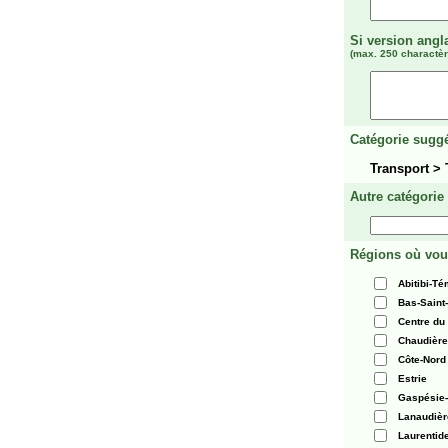
Si version angl
(max. 250 charactèr
Catégorie suggé
Transport > 
Autre catégorie
Régions où vou
Abitibi-T
Bas-Saint
Centre du
Chaudièr
Côte-Nord
Estrie
Gaspésie-
Lanaudièr
Laurentid