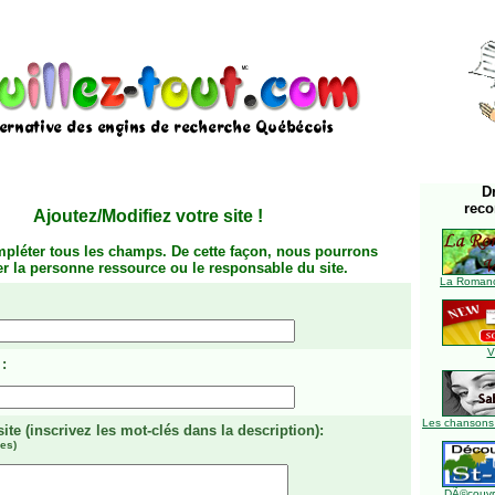
D
rec
Ajoutez/Modifiez votre site
!
mpléter tous les champs. De cette façon, nous pourrons
ier la personne ressource ou le responsable du site.
La Romanc
V
:
Les chansons
site
(inscrivez les mot-clés dans la description)
:
es)
DÃ©couvre