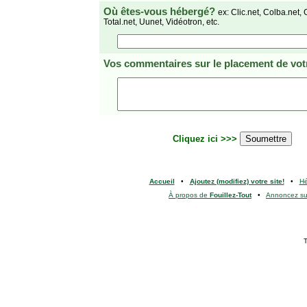
Où êtes-vous hébergé?
ex: Clic.net, Colba.net, 
Total.net, Uunet, Vidéotron, etc.
Vos commentaires
sur le placement de votr
Cliquez ici >>>
Accueil
•
Ajoutez (modifiez) votre site!
•
H
À propos de
Fouillez-Tout
•
Annoncez s
T