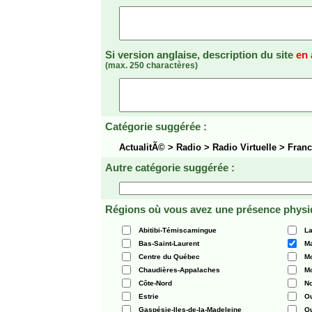
Si version anglaise, description du site
en 
(max. 250 charactères)
Catégorie suggérée :
ActualitÃ© > Radio > Radio Virtuelle > Fran
Autre catégorie suggérée :
Régions où vous avez une présence physi
Abitibi-Témiscamingue
La
Bas-Saint-Laurent
Ma
Centre du Québec
Mo
Chaudières-Appalaches
Mo
Côte-Nord
N
Estrie
O
Gaspésie-Iles-de-la-Madeleine
Q