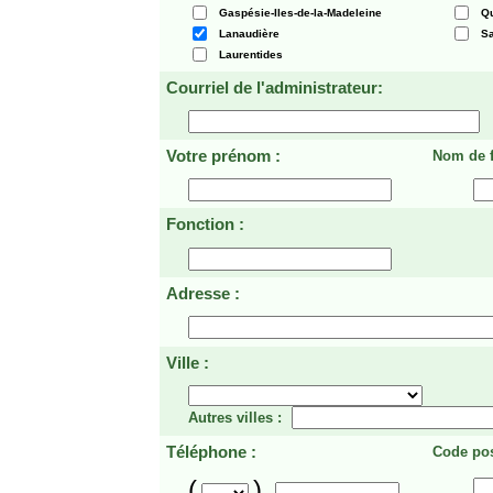
Gaspésie-Iles-de-la-Madeleine
Q
Lanaudière
Sa
Laurentides
Courriel de l'administrateur:
Votre prénom :
Nom de f
Fonction :
Adresse :
Ville :
Autres villes :
Téléphone :
Code pos
(
)