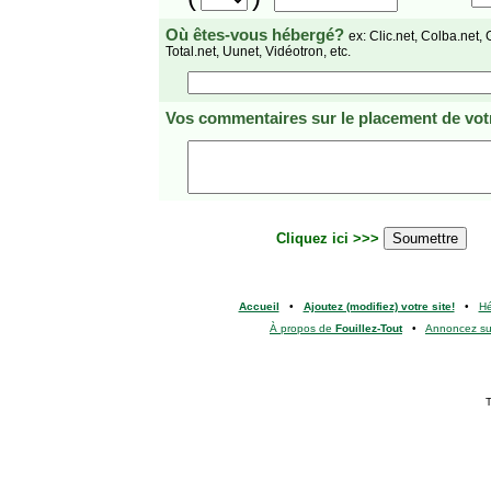
Où êtes-vous hébergé?
ex: Clic.net, Colba.net, 
Total.net, Uunet, Vidéotron, etc.
Vos commentaires
sur le placement de votr
Cliquez ici >>>
Accueil
•
Ajoutez (modifiez) votre site!
•
H
À propos de
Fouillez-Tout
•
Annoncez s
T