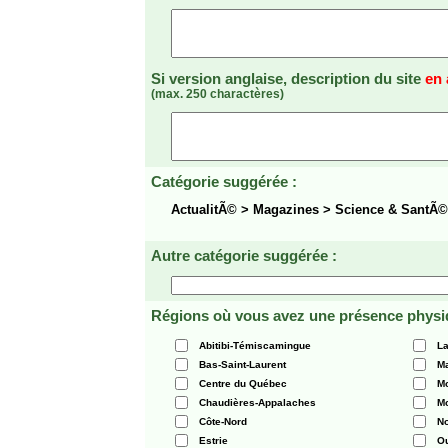
Si version anglaise, description du site
en 
(max. 250 charactères)
Catégorie suggérée :
ActualitÃ© > Magazines > Science & SantÃ©
Autre catégorie suggérée :
Régions où vous avez une présence physi
Abitibi-Témiscamingue
La
Bas-Saint-Laurent
Ma
Centre du Québec
Mo
Chaudières-Appalaches
Mo
Côte-Nord
N
Estrie
O