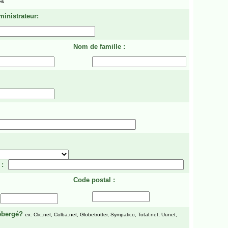
es
ministrateur:
Nom de famille :
 :
Code postal :
ébergé?
ex: Clic.net, Colba.net, Globetrotter, Sympatico, Total.net, Uunet,