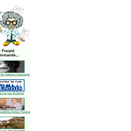
r Fouyot
ommande...
 de Sabrina Sabotage
z la rue St-Denis
illÃ©e Artiste Peintre
e du Vin Vignoble