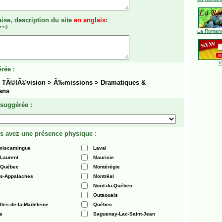
aise, description du site
en anglais
:
es)
La Romanc
V
rée :
> TÃ©lÃ©vision > Ã‰missions > Dramatiques &
ans
 suggérée :
s avez une présence physique :
émiscamingue
Laval
-Laurent
Mauricie
 Québec
Montérégie
es-Appalaches
Montréal
Nord-du-Québec
Outaouais
Iles-de-la-Madeleine
Québec
e
Saguenay-Lac-Saint-Jean