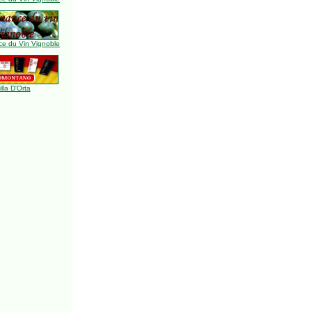
e du Vin Vignoble
illa D'Orta