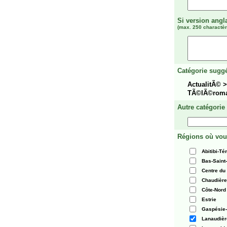
Si version angl
(max. 250 charactèr
Catégorie suggé
ActualitÃ© 
TÃ©lÃ©rom
Autre catégorie
Régions où vou
Abitibi-T
Bas-Saint
Centre du
Chaudièr
Côte-Nord
Estrie
Gaspésie-
Lanaudièr