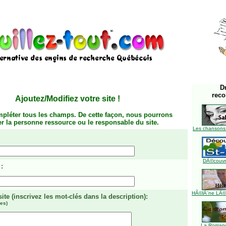
D
rec
Ajoutez/Modifiez votre site
!
mpléter tous les champs. De cette façon, nous pourrons
ier la personne ressource ou le responsable du site.
Les chansons
DÃ©couvre
:
HÃ©lÃ¨ne LÃ©ve
site
(inscrivez les mot-clés dans la description)
:
es)
La Romanc