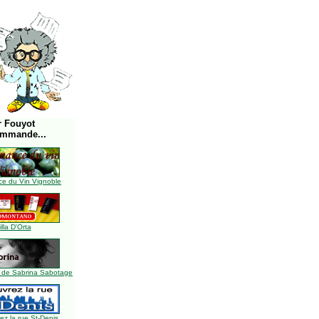
r Fouyot
ommande...
e du Vin Vignoble
illa D'Orta
 de Sabrina Sabotage
z la rue St-Denis