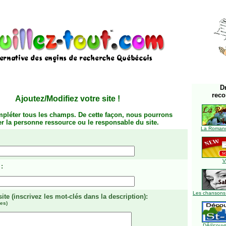
D
rec
Ajoutez/Modifiez votre site
!
mpléter tous les champs. De cette façon, nous pourrons
ier la personne ressource ou le responsable du site.
La Romanc
V
:
Les chansons
site
(inscrivez les mot-clés dans la description)
:
es)
DÃ©couvre