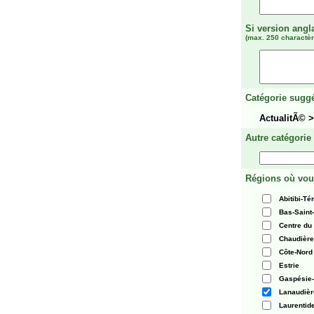
Si version angl
(max. 250 charactèr
Catégorie suggé
ActualitÃ© 
Autre catégorie
Régions où vou
Abitibi-T
Bas-Saint
Centre du
Chaudièr
Côte-Nord
Estrie
Gaspésie-
Lanaudièr
Laurentid