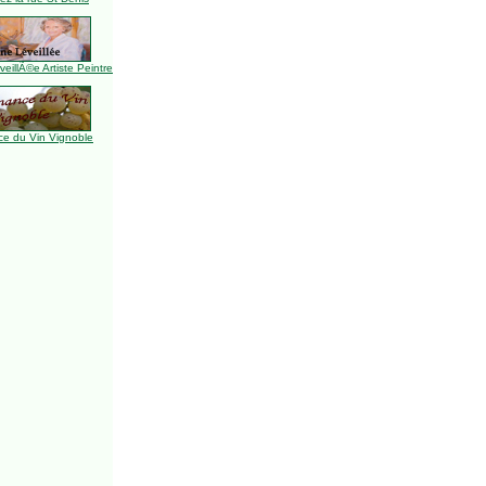
illÃ©e Artiste Peintre
e du Vin Vignoble