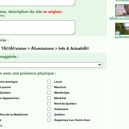
aise, description du site
en anglais
:
es)
HÃ©lÃ¨ne LÃ©ve
La Romanc
rée :
> TÃ©lÃ©vision > Ã‰missions > Info & ActualitÃ©
 suggérée :
s avez une présence physique :
émiscamingue
Laval
-Laurent
Mauricie
 Québec
Montérégie
es-Appalaches
Montréal
Nord-du-Québec
Outaouais
Iles-de-la-Madeleine
Québec
e
Saguenay-Lac-Saint-Jean
es