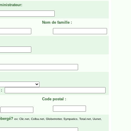
ministrateur:
Nom de famille :
 :
Code postal :
ébergé?
ex: Clic.net, Colba.net, Globetrotter, Sympatico, Total.net, Uunet,